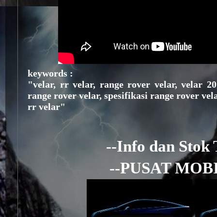
keywords :
"velar, rr velar, range rover velar, velar 
range rover velar, spesifikasi range rover vel
rr velar"
--Info dan Stok
--PUSAT MOBI