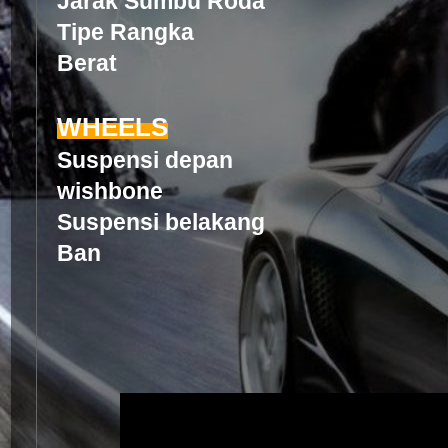
Jarak Sumbu Rod
Tipe Rangka Alu
Berat 2,5
WHEELS
Suspensi depan
wishbone
Suspensi belakang 
Ban Velg 2