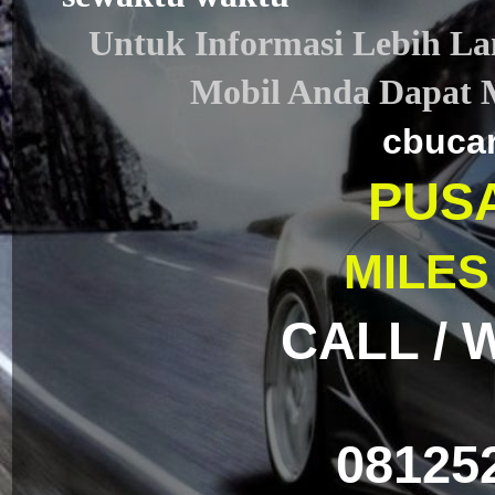
Untuk Informasi Lebih Lan
Mobil Anda Dapat 
cbuca
PUS
MILES
CALL / 
08125