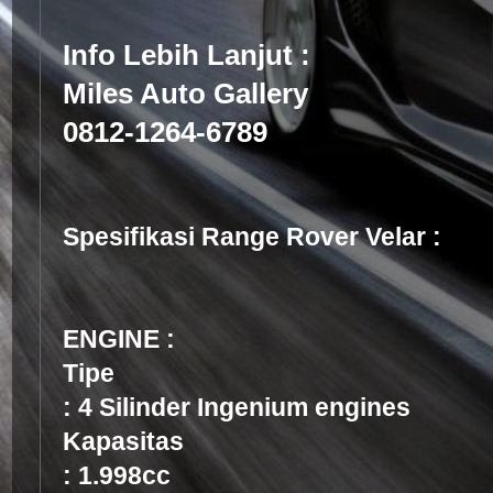
Info Lebih Lanjut :
Miles Auto Gallery
0812-1264-6789
Spesifikasi Range Rover Velar :
ENGINE :
T
ipe 2.0 R-D
: 4 Silinder Ingenium engines
Kapasitas 2.0 
: 1.998cc