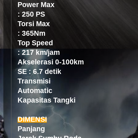
Power Max 2.0 
: 250 PS
Torsi Max 2.0 
: 365Nm
Top Speed 2.0 
: 217 km/jam
Akselerasi 0-100km 
SE : 6.7 detik
Transmisi 8
Automatic
Kapasitas Tangki
DIMENSI
Panjang 4,