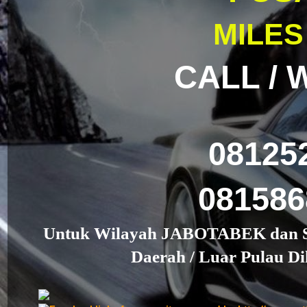
MILES
CALL / 
08125
08158
Untuk Wilayah JABOTABEK dan Se
Daerah / Luar Pulau D