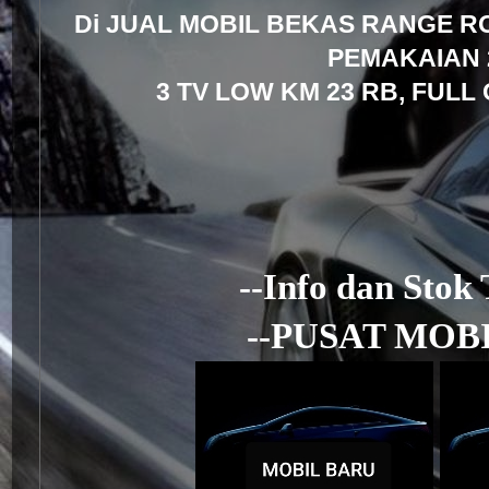
Di JUAL MOBIL BEKAS RANGE R
PEMAKAIAN 
3 TV LOW KM 23 RB, FULL 
HARGA 88
--Info dan Stok
--PUSAT MOBI